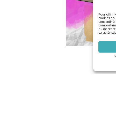
Pour offrir 
cookies pou
consentir à
comportement
ou de retire
caractéristi
C
ropos
Contact
uvrir le Château
Château de Terre Neuve,