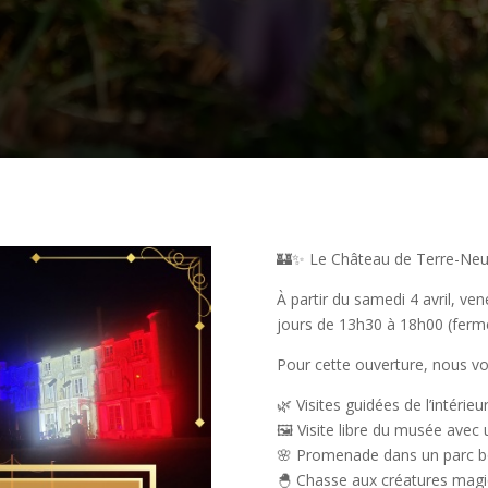
🏰✨ Le Château de Terre-Neuv
À partir du samedi 4 avril, ven
jours de 13h30 à 18h00 (fermé
Pour cette ouverture, nous vo
🌿 Visites guidées de l’intérie
🖼️ Visite libre du musée ave
🌸 Promenade dans un parc boi
🐣 Chasse aux créatures mag